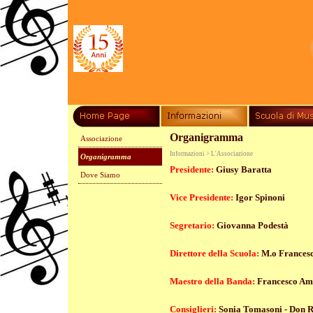
Organigramma
Associazione
Informazioni > L'Associazione
Organigramma
Presidente:
Giusy Baratta
Dove Siamo
Vice Presidente:
Igor Spinoni
Segretario:
Giovanna Podestà
Direttore della Scuola:
M.o Francesc
Maestro della Banda:
Francesco Ami
Consiglieri:
Sonia Tomasoni -
Don R